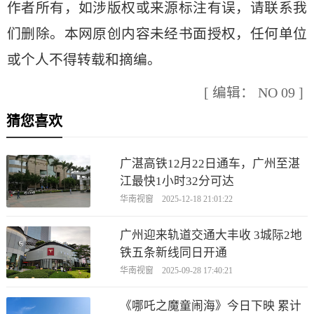
作者所有，如涉版权或来源标注有误，请联系我
们删除。本网原创内容未经书面授权，任何单位
或个人不得转载和摘编。
[ 编辑： NO 09 ]
猜您喜欢
广湛高铁12月22日通车，广州至湛
江最快1小时32分可达
华南视窗 2025-12-18 21:01:22
广州迎来轨道交通大丰收 3城际2地
铁五条新线同日开通
华南视窗 2025-09-28 17:40:21
《哪吒之魔童闹海》今日下映 累计