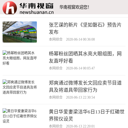
华南视窗欢迎您！
张艺谋的新片《坚如磐石》预告片
发布
本网综合 2020-06-14 00:36:08
杨幂粉丝团晒其水亮大眼组图，网
友直呼好看
本网综合 2020-06-14 00:05:47
郑爽通过微博发长文回应卖节目道
具及将道具带回家行为
本网综合 2020-06-13 22:30:54
黄日华爱妻梁洁华6日13日于红磡世
界殡仪设灵
本网综合 2020-06-13 22:20:01