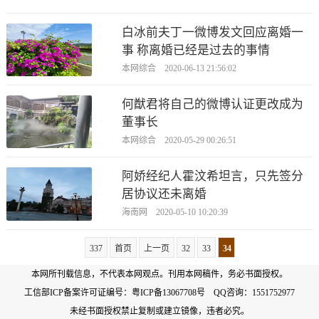
白冰前夫丁一微博发文回应离婚一
事 称离婚已经是过去的事情
本网综合 2020-06-13 21:56:02
何猷君将自己的微博认证更改成为
董事长
本网综合 2020-05-29 00:26:51
阿娇经纪人霍汶希坦言，只先签分
居协议还未离婚
海南网 2020-05-10 10:20:39
337
首页
上一页
32
33
34
本网所刊载信息，不代表本网观点。刊用本网稿件，务必书面授权。
工信部ICP备案许可证编号：
粤ICP备13067708号
QQ咨询：1551752977
未经书面授权禁止复制或建立镜像，违者必究。